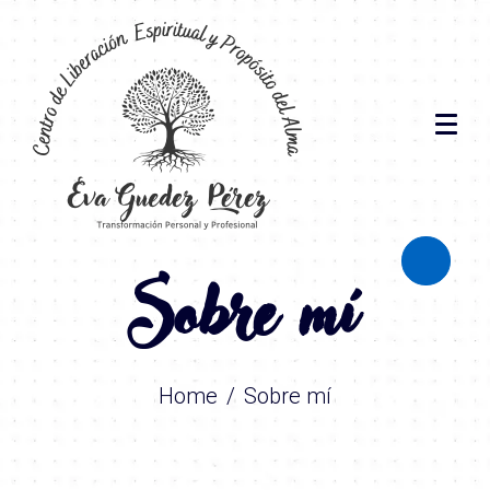
Sobre mí
Abrir/cer
Home
Sobre mí